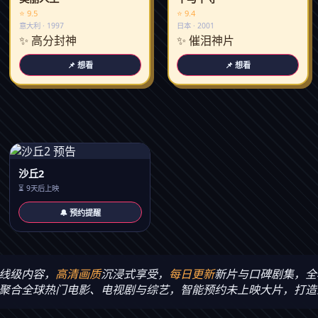
⭐ 9.5
⭐ 9.4
意大利 · 1997
日本 · 2001
✨ 高分封神
✨ 催泪神片
📌 想看
📌 想看
沙丘2
⏳ 9天后上映
🔔 预约提醒
线级内容，
高清画质
沉浸式享受，
每日更新
新片与口碑剧集，全
聚合全球热门电影、电视剧与综艺，智能预约未上映大片，打造