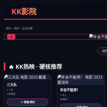
KK影院
年会不能停！
打工人职场狂想曲
首页 > 电影 > 正在热播
立即观看
‹
动
🔥 KK热映 · 硬核推荐
三大队
年会不能停！
⭐ 7.8
HD高清
⭐ 8.2
4K蓝光
📌 想看/预约