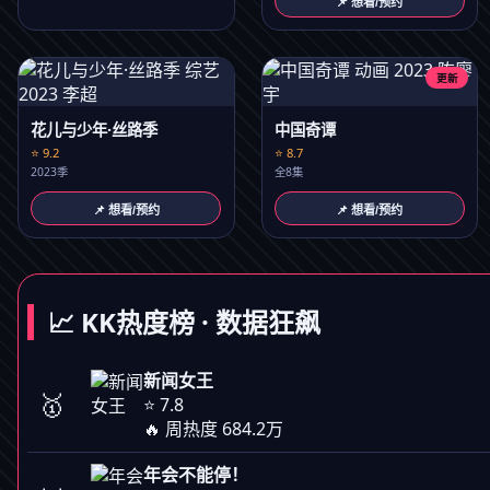
📌 想看/预约
更新
花儿与少年·丝路季
中国奇谭
⭐ 9.2
⭐ 8.7
2023季
全8集
📌 想看/预约
📌 想看/预约
📈 KK热度榜 · 数据狂飙
新闻女王
🥇
⭐ 7.8
🔥 周热度 684.2万
年会不能停！