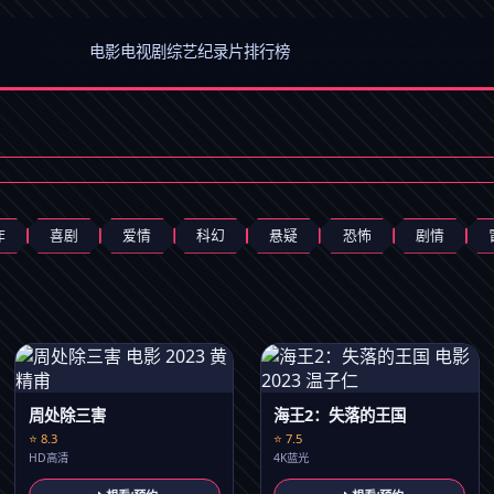
电影
电视剧
综艺
纪录片
排行榜
作
喜剧
爱情
科幻
悬疑
恐怖
剧情
周处除三害
海王2：失落的王国
⭐ 8.3
⭐ 7.5
HD高清
4K蓝光