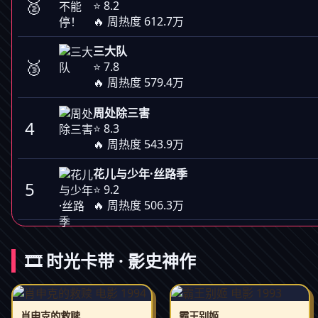
🥈
⭐ 8.2
🔥 周热度 612.7万
三大队
🥉
⭐ 7.8
🔥 周热度 579.4万
周处除三害
4
⭐ 8.3
🔥 周热度 543.9万
花儿与少年·丝路季
5
⭐ 9.2
🔥 周热度 506.3万
🎞️ 时光卡带 · 影史神作
肖申克的救赎
霸王别姬