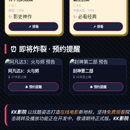
⭐ 9.7
⭐ 9.6
美国 · 1994
中国大陆 · 1993
✨ 影史神作
✨ 必看经典
📌 想看
📌 想看
⏰ 即将炸裂 · 预约提醒
阿凡达3：火与烬
封神第二部
⏳ 27天后上映
⏳ 22天后上映
🔔 预约提醒
🔔 预约提醒
KK影院
以炫酷姿态打造
在线电影
新地标，坚持
免费观看
院
击跳转及播放功能正在开发中，敬请期待正式版。
KK影院