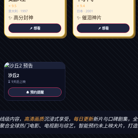
⭐ 9.5
⭐ 9.4
意大利 · 1997
日本 · 2001
✨ 高分封神
✨ 催泪神片
📌 想看
📌 想看
沙丘2
⏳ 9天后上映
🔔 预约提醒
线级内容，
高清画质
沉浸式享受，
每日更新
新片与口碑剧集，全
聚合全球热门电影、电视剧与综艺，智能预约未上映大片，打造