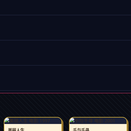
美丽人生
千与千寻