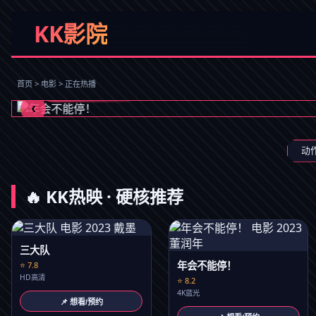
KK影院
年会不能停！
打工人职场狂想曲
首页 > 电影 > 正在热播
立即观看
‹
动
🔥 KK热映 · 硬核推荐
三大队
年会不能停！
⭐ 7.8
HD高清
⭐ 8.2
4K蓝光
📌 想看/预约